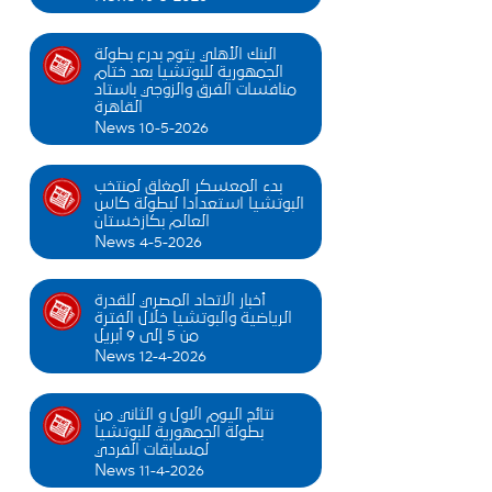
البنك الأهلي يتوج بدرع بطولة
الجمهورية للبوتشيا بعد ختام
منافسات الفرق والزوجي باستاد
القاهرة
News 10-5-2026
بدء المعسكر المغلق لمنتخب
البوتشيا استعدادا لبطولة كاس
العالم بكازخستان
News 4-5-2026
أخبار الاتحاد المصري للقدرة
الرياضية والبوتشيا خلال الفترة
من 5 إلى 9 أبريل
News 12-4-2026
نتائج اليوم الاول و الثاني من
بطولة الجمهورية للبوتشيا
لمسابقات الفردي
News 11-4-2026