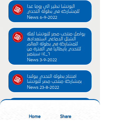
البوتشا تطير الى روما غدا
للمشاركه في بطولة التحدي
News 6-9-2022
يواصل منتخب مصر للبوتشا لفئة
الشلل الدماغي استعداده
للمشاركة في بطولة العالم
للتحدي بايطاليا في الفترة من
٦_١٤ سبتمبر
News 3-9-2022
افتتاح بطولة التحدي ببولندا
بمشاركة منتخب مصر للبوتشا
News 23-8-2022
منتخب مصر للبوتشا يصل مطار
وارسو ببولندا
News 22-8-2022
Home
Share
إهتمام إعلامي كبير للصحف
والمواقع الإخبارية المختلفة بشأن