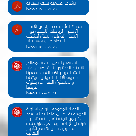
نشره اعلامية نصف شهرية
News 19-2-2023
نشره اعلامية صادرة عن الاتحاد
المصري لرياضات اللاعبين ذوي
الشلل الدماغي بشأن أنشطة
الاتحاد خلال شهر يناير
News 18-2-2023
استقبل اليوم السبت معالي
الأستاذ الدكتور اشرف صبحي وزير
الشباب والرياضة السيدة ميرثا
مندوبة الاتحاد الدولي للبوتشا
والمسئول الفني عن بطولة
إفريقيا
News 11-2-2023
الدورة المجمعه الاولى لبطولة
الجمهورية تختتم فاعليتها بصعود
كل من المستقبل السكندري ،
فرسان الإرادة باوسيم ، مؤسسة
شمول ، نادي بهتيم للأدوار
النهائية