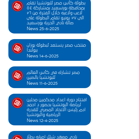
بطولة كأس مصر للبوتشيا تقام
بمحافظة بورسعيد بمشاركة ٥٤
لاعب ولاعبه خلال الفترة من ٢٦
الى ٢٧ يونيو تقام البطولة على
صالة نادي الحرية بورسعيد
News 25-6-2025
منتخب مصر يستعد لبطولة بوزان
ببولندا
News 14-6-2025
مصر تشارك في كأس العالم
للبوتشيا بالصين
News 11-6-2025
افتتاح دورة اعداد محكمين محلين
لرياضة البوتشيا بحضور د احمد
ادم رئيس الاتحاد المصري للقدرة
الرياضية والبوتشيا
News 12-4-2025
نادي معهد شلل امبابه بطلا