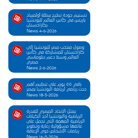
تسنيم جودة تطيح ببطلة أولمبياد
باريس في كأس العالم للبوتشيا
بكازاخستان
News 4-6-2026
وصول منتخب مصر للبوتشيا إلى
كازاخستان للمشاركة في كأس
العالم وسط دعم دبلوماسي
مصري
News 2-6-2026
باقي ٥٥ يوم على تنظيم أهم
حدث رياضي لرياضة البوتشيا بمصر
News 18-5-2026
يمثل الاتحاد المصري للقدرة
الرياضية والبوتشيا أحد الكيانات
الرياضية المهمة التي تحمل على
عاتقها مسؤولية رعاية وتطوير
رياضات الأشخاص ذوي الإعاقة
News 16-5-2026